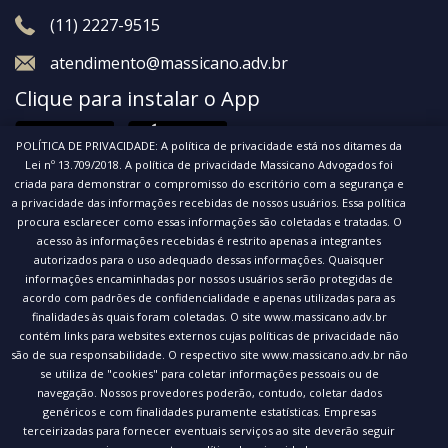
(11) 2227-9515
atendimento@massicano.adv.br
Clique para instalar o App
POLÍTICA DE PRIVACIDADE: A política de privacidade está nos ditames da
Lei nº 13.709/2018. A política de privacidade Massicano Advogados foi
criada para demonstrar o compromisso do escritório com a segurança e
a privacidade das informações recebidas de nossos usuários. Essa política
procura esclarecer como essas informações são coletadas e tratadas. O
acesso às informações recebidas é restrito apenas a integrantes
© 2020 Massicano Advogados. Todos os direitos
autorizados para o uso adequado dessas informações. Quaisquer
informações encaminhadas por nossos usuários serão protegidas de
reservados.
acordo com padrões de confidencialidade e apenas utilizadas para as
Política de privacidade
finalidades às quais foram coletadas. O site www.massicano.adv.br
contém links para websites externos cujas políticas de privacidade não
são de sua responsabilidade. O respectivo site www.massicano.adv.br não
se utiliza de "cookies" para coletar informações pessoais ou de
navegação. Nossos provedores poderão, contudo, coletar dados
genéricos e com finalidades puramente estatísticas. Empresas
terceirizadas para fornecer eventuais serviços ao site deverão seguir