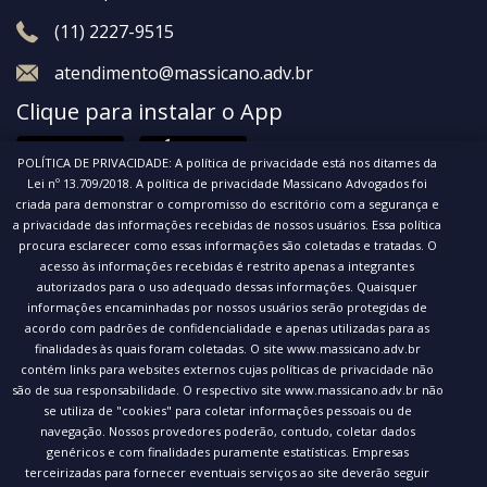
(11) 2227-9515
atendimento@massicano.adv.br
Clique para instalar o App
POLÍTICA DE PRIVACIDADE: A política de privacidade está nos ditames da
Lei nº 13.709/2018. A política de privacidade Massicano Advogados foi
criada para demonstrar o compromisso do escritório com a segurança e
a privacidade das informações recebidas de nossos usuários. Essa política
procura esclarecer como essas informações são coletadas e tratadas. O
acesso às informações recebidas é restrito apenas a integrantes
© 2020 Massicano Advogados. Todos os direitos
autorizados para o uso adequado dessas informações. Quaisquer
informações encaminhadas por nossos usuários serão protegidas de
reservados.
acordo com padrões de confidencialidade e apenas utilizadas para as
Política de privacidade
finalidades às quais foram coletadas. O site www.massicano.adv.br
contém links para websites externos cujas políticas de privacidade não
são de sua responsabilidade. O respectivo site www.massicano.adv.br não
se utiliza de "cookies" para coletar informações pessoais ou de
navegação. Nossos provedores poderão, contudo, coletar dados
genéricos e com finalidades puramente estatísticas. Empresas
terceirizadas para fornecer eventuais serviços ao site deverão seguir