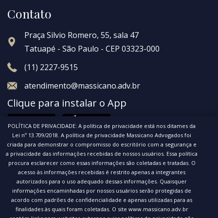
Contato
Praça Silvio Romero, 55, sala 47
Tatuapé - São Paulo - CEP 03323-000
(11) 2227-9515
atendimento@massicano.adv.br
Clique para instalar o App
POLÍTICA DE PRIVACIDADE: A política de privacidade está nos ditames da
Lei nº 13.709/2018. A política de privacidade Massicano Advogados foi
criada para demonstrar o compromisso do escritório com a segurança e
a privacidade das informações recebidas de nossos usuários. Essa política
procura esclarecer como essas informações são coletadas e tratadas. O
acesso às informações recebidas é restrito apenas a integrantes
© 2020 Massicano Advogados. Todos os direitos
autorizados para o uso adequado dessas informações. Quaisquer
informações encaminhadas por nossos usuários serão protegidas de
reservados.
acordo com padrões de confidencialidade e apenas utilizadas para as
Política de privacidade
finalidades às quais foram coletadas. O site www.massicano.adv.br